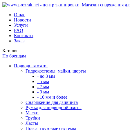
О нас
Новости
Услуги
FAQ
Контакты
Заказ
Каталог
По брендам
Подводная охота
Гидрокостюмы, майки, шорты
- до 3 мм
- 5 мм
- 7 мм
- 9 мм
- 10 мм и более
Снаряжение для дайвинга
Ружья для подводной охоты
Маски
Трубки
Ласты
Пояса, грузовые системы