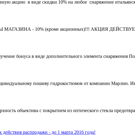
ивную акцию в виде скидки 10% на любое снаряжение итальянс
ГАЗИНА - 10% (кроме акционных)!!! АКЦИЯ ДЕЙСТВУЕТ 
учение бонуса в виде дополнительного элемента снаряжения Пок
ндивидуальному пошиву гидрокостюмов от компании Марлин. Ин
ность объектива с покрытием из оптического стекла предотвращ
вия распродажи - до 1 марта 2016 года!