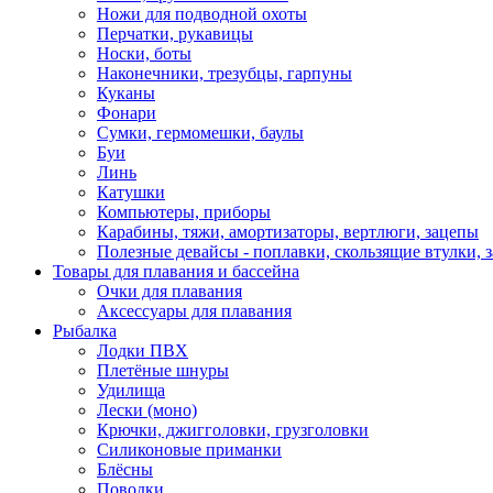
Ножи для подводной охоты
Перчатки, рукавицы
Носки, боты
Наконечники, трезубцы, гарпуны
Куканы
Фонари
Сумки, гермомешки, баулы
Буи
Линь
Катушки
Компьютеры, приборы
Карабины, тяжи, амортизаторы, вертлюги, зацепы
Полезные девайсы - поплавки, скользящие втулки, 
Товары для плавания и бассейна
Очки для плавания
Аксессуары для плавания
Рыбалка
Лодки ПВХ
Плетёные шнуры
Удилища
Лески (моно)
Крючки, джигголовки, грузголовки
Силиконовые приманки
Блёсны
Поводки