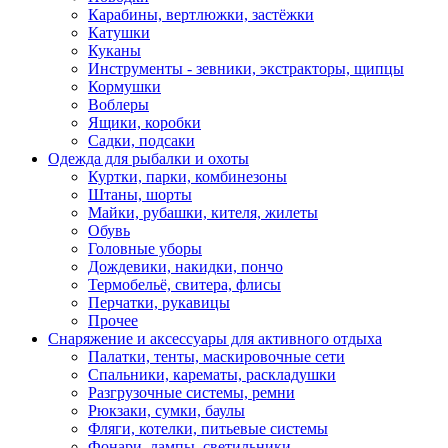
Карабины, вертлюжки, застёжки
Катушки
Куканы
Инструменты - зевники, экстракторы, щипцы
Кормушки
Воблеры
Ящики, коробки
Садки, подсаки
Одежда для рыбалки и охоты
Куртки, парки, комбинезоны
Штаны, шорты
Майки, рубашки, кителя, жилеты
Обувь
Головные уборы
Дождевики, накидки, пончо
Термобельё, свитера, флисы
Перчатки, рукавицы
Прочее
Снаряжение и аксессуары для активного отдыха
Палатки, тенты, маскировочные сети
Спальники, карематы, раскладушки
Разгрузочные системы, ремни
Рюкзаки, сумки, баулы
Фляги, котелки, питьевые системы
Фонари, лампы, светильники