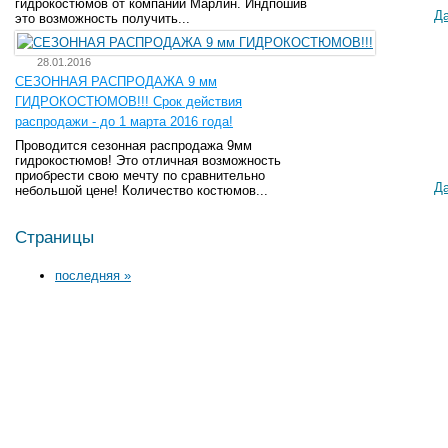
гидрокостюмов от компании Марлин. Индпошив
Д
это возможность получить...
28.01.2016
СЕЗОННАЯ РАСПРОДАЖА 9 мм
ГИДРОКОСТЮМОВ!!! Срок действия
распродажи - до 1 марта 2016 года!
Проводится сезонная распродажа 9мм
гидрокостюмов! Это отличная возможность
приобрести свою мечту по сравнительно
Д
небольшой цене! Количество костюмов...
Страницы
последняя »
О нас
Каталог
По брендам
Новости
Подводная охота
Те
Услуги
Рыбалка
E-
FAQ
Одежда для рыбалки и
Контакты
охоты