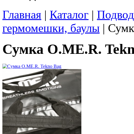
Главная
|
Каталог
|
Подвод
гермомешки, баулы
| Сумк
Сумка O.ME.R. Tekn