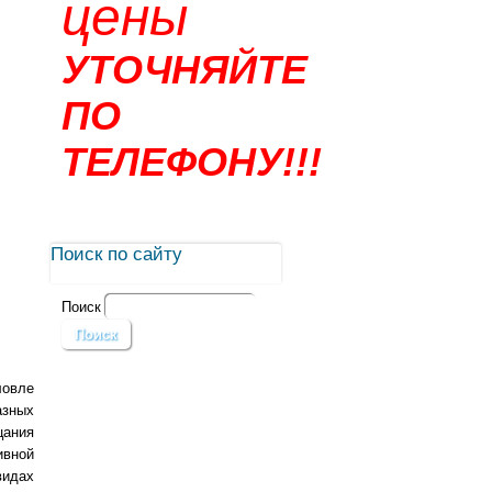
цены
УТОЧНЯЙТЕ
ПО
ТЕЛЕФОНУ!!!
Поиск по сайту
Поиск
овле
азных
цания
ивной
видах