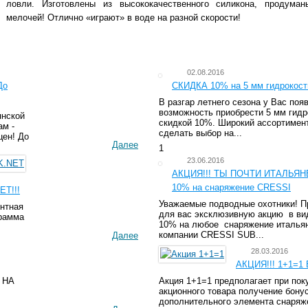
ловли. Изготовлены из высококачественного силикона, продума
мелочей! Отлично «играют» в воде на разной скорости!
02.08.2016
До
СКИДКА 10% на 5 мм гидрокос
В разгар летнего сезона у Вас поя
возможность приобрести 5 мм гид
янской
скидкой 10%. Широкий ассортимен
м -
сделать выбор на...
цен! До
Далее
1
23.06.2016
АКЦИЯ!!! ТЫ ПОЧТИ ИТАЛЬЯН
10% на снаряжение CRESSI
T!!!
Уважаемые подводные охотники! П
нтная
для вас эксклюзивную акцию в ви
рамма
10% на любое снаряжение италья
компании CRESSI SUB...
Далее
28.03.2016
АКЦИЯ!!! 1+1=1 
 НА
Акция 1+1=1 предполагает при пок
акционного товара получение бону
дополнительного элемента снаряж