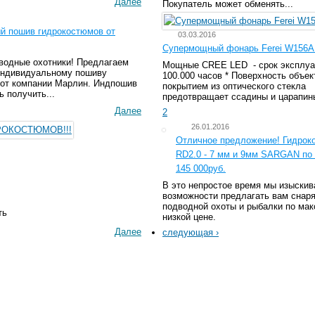
Далее
Покупатель может обменять...
й пошив гидрокостюмов от
03.03.2016
Супермощный фонарь Ferei W156A 
водные охотники! Предлагаем
Мощные CREE LED - срок эксплуа
индивидуальному пошиву
100.000 часов * Поверхность объек
 от компании Марлин. Индпошив
покрытием из оптического стекла
ь получить...
предотвращает ссадины и царапины
Далее
2
26.01.2016
Отличное предложение! Гидрок
RD2.0 - 7 мм и 9мм SARGAN по 
145 000руб.
В это непростое время мы изыски
возможности предлагать вам снар
подводной охоты и рыбалки по ма
ть
низкой цене.
Далее
следующая ›