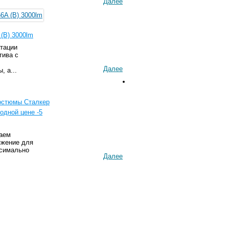
Далее
(B) 3000lm
тации
тива с
Далее
, а...
остюмы Сталкер
одной цене -5
ваем
яжение для
ксимально
Далее