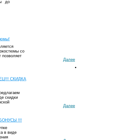
ны до
тюмы!
вляется
рокостюмы со
т позволяет
Далее
ЕЦ!!! СКИДКА
редлагаем
де скидки
нской
Далее
БОНУСЫ !!!
упке
са в виде
ения