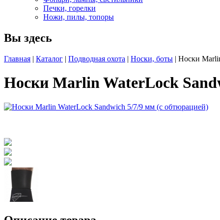
Печки, горелки
Ножи, пилы, топоры
Вы здесь
Главная
|
Каталог
|
Подводная охота
|
Носки, боты
| Носки Marli
Носки Marlin WaterLock Sandw
Описание товара