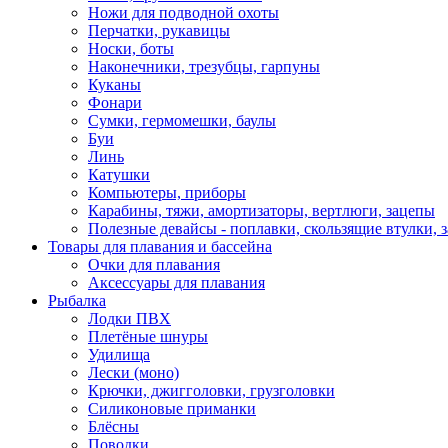
Ножи для подводной охоты
Перчатки, рукавицы
Носки, боты
Наконечники, трезубцы, гарпуны
Куканы
Фонари
Сумки, гермомешки, баулы
Буи
Линь
Катушки
Компьютеры, приборы
Карабины, тяжи, амортизаторы, вертлюги, зацепы
Полезные девайсы - поплавки, скользящие втулки, 
Товары для плавания и бассейна
Очки для плавания
Аксессуары для плавания
Рыбалка
Лодки ПВХ
Плетёные шнуры
Удилища
Лески (моно)
Крючки, джигголовки, грузголовки
Силиконовые приманки
Блёсны
Поводки