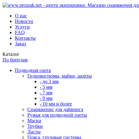
О нас
Новости
Услуги
FAQ
Контакты
Заказ
Каталог
По брендам
Подводная охота
Гидрокостюмы, майки, шорты
- до 3 мм
- 5 мм
- 7 мм
- 9 мм
- 10 мм и более
Снаряжение для дайвинга
Ружья для подводной охоты
Маски
Трубки
Ласты
Пояса, грузовые системы