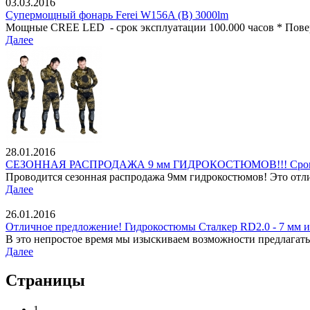
03.03.2016
Супермощный фонарь Ferei W156A (B) 3000lm
Мощные CREE LED - срок эксплуатации 100.000 часов * Поверх
Далее
28.01.2016
СЕЗОННАЯ РАСПРОДАЖА 9 мм ГИДРОКОСТЮМОВ!!! Срок дейст
Проводится сезонная распродажа 9мм гидрокостюмов! Это отли
Далее
26.01.2016
Отличное предложение! Гидрокостюмы Сталкер RD2.0 - 7 мм и
В это непростое время мы изыскиваем возможности предлагать
Далее
Страницы
1