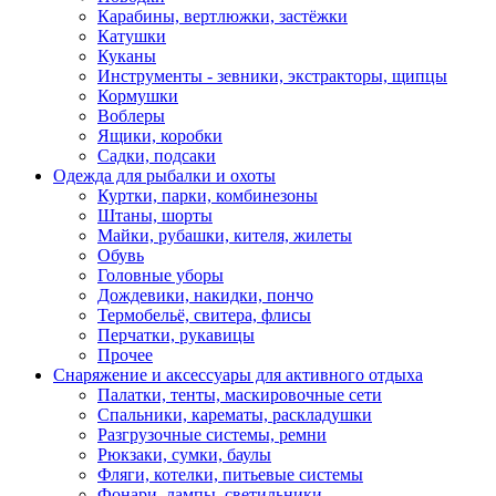
Карабины, вертлюжки, застёжки
Катушки
Куканы
Инструменты - зевники, экстракторы, щипцы
Кормушки
Воблеры
Ящики, коробки
Садки, подсаки
Одежда для рыбалки и охоты
Куртки, парки, комбинезоны
Штаны, шорты
Майки, рубашки, кителя, жилеты
Обувь
Головные уборы
Дождевики, накидки, пончо
Термобельё, свитера, флисы
Перчатки, рукавицы
Прочее
Снаряжение и аксессуары для активного отдыха
Палатки, тенты, маскировочные сети
Спальники, карематы, раскладушки
Разгрузочные системы, ремни
Рюкзаки, сумки, баулы
Фляги, котелки, питьевые системы
Фонари, лампы, светильники