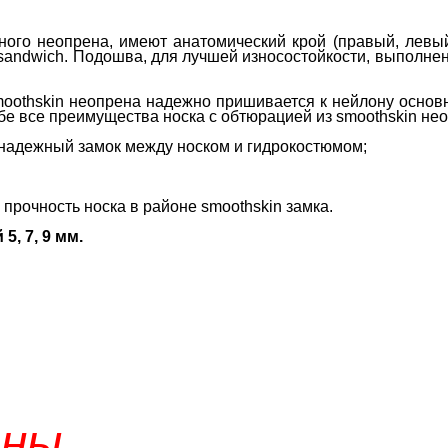
ого неопрена, имеют анатомический крой (правый, левый)
sandwich. Подошва, для лучшей износостойкости, выполне
smoothskin неопрена надежно пришивается к нейлону осно
е все преимущества носка с обтюрацией из smoothskin неоп
т надежный замок между носком и гидрокостюмом;
прочность носка в районе smoothskin замка.
, 7, 9 мм.
ены