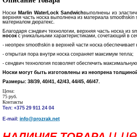
Носки
Marlin WaterLock Sandwich
выполнены из эластичн
верхняя часть носка выполнена из материала smoothskin 
материалом дюратекс.
Благодаря сэндвич технологии, верхняя часть носка из 
носок
с уникальными характеристиками, сочетающий в себ
- неопрен smoothskin в верхней части носка обеспечивае
- открытая пора внутри носка сохраняет максимум тепла;
- сендвич технология позволяет обеспечить максимальную 
Носки могут быть изготовлены из неопрена толщиной 5
Размеры: 38/39, 40/41, 42/43, 44/45, 46/47
.
Цена:
75 руб.
Контакты
Тел:
+375 29 911 24 04
E-mail
:
info@prozrak.net
и ц
НАЛИЧИЕ ТОВАРА