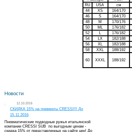
RU
USA
см
44
XS
164/170
46
S
164/170
48
M
170/176
50
ML
176/182
52
L
176/182
54
LX
182/188
56
XL
182/188
58
XXL
188/192
60
XXXL
188/192
Новости
12.10.2016
СКИДКА 15% на пневматы CRESSI!!! До
15.11.2016
Пневматические подводные ружья итальянской
компании CRESSI SUB по выгодным ценам -
скидка 15% от представленных на сайте цен! До