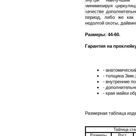
минимизируя циркуляц
качестве дополнительн
период, либо же как 
недолгой охоты, дайвинг
Размеры: 44-60.
Гарантия на проклейку
- анатомический
- толщина 3мм.;
- внутренние по
- дополнительн
- края майки о
Размерная таблица изд
Таблица ст
Размеры
Рост