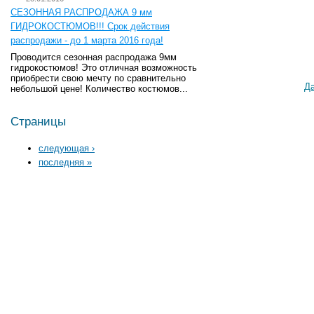
СЕЗОННАЯ РАСПРОДАЖА 9 мм
ГИДРОКОСТЮМОВ!!! Срок действия
распродажи - до 1 марта 2016 года!
Проводится сезонная распродажа 9мм
гидрокостюмов! Это отличная возможность
приобрести свою мечту по сравнительно
Д
небольшой цене! Количество костюмов...
Страницы
следующая ›
последняя »
О нас
Каталог
По брендам
Новости
Подводная охота
Те
Услуги
Рыбалка
E-
FAQ
Одежда для рыбалки и
Контакты
охоты
Снаряжение и аксессуары
Заказ
для активного отдыха