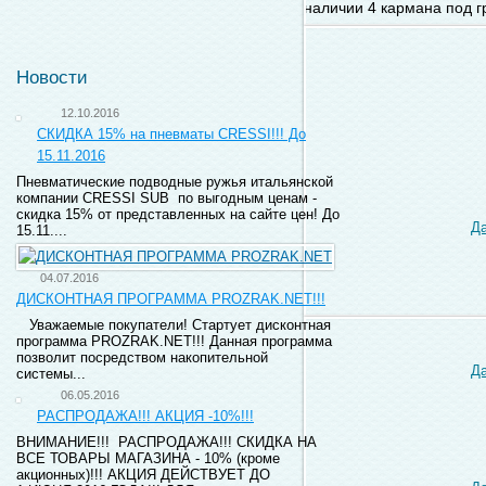
наличии 4 кармана под г
Новости
12.10.2016
СКИДКА 15% на пневматы CRESSI!!! До
15.11.2016
Пневматические подводные ружья итальянской
компании CRESSI SUB по выгодным ценам -
скидка 15% от представленных на сайте цен! До
Д
15.11....
04.07.2016
ДИСКОНТНАЯ ПРОГРАММА PROZRAK.NET!!!
Уважаемые покупатели! Стартует дисконтная
программа PROZRAK.NET!!! Данная программа
позволит посредством накопительной
Д
системы...
06.05.2016
РАСПРОДАЖА!!! АКЦИЯ -10%!!!
ВНИМАНИЕ!!! РАСПРОДАЖА!!! СКИДКА НА
ВСЕ ТОВАРЫ МАГАЗИНА - 10% (кроме
акционных)!!! АКЦИЯ ДЕЙСТВУЕТ ДО