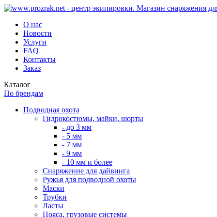
О нас
Новости
Услуги
FAQ
Контакты
Заказ
Каталог
По брендам
Подводная охота
Гидрокостюмы, майки, шорты
- до 3 мм
- 5 мм
- 7 мм
- 9 мм
- 10 мм и более
Снаряжение для дайвинга
Ружья для подводной охоты
Маски
Трубки
Ласты
Пояса, грузовые системы