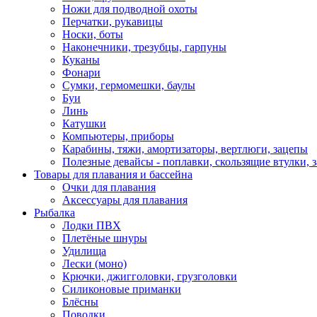
Ножи для подводной охоты
Перчатки, рукавицы
Носки, боты
Наконечники, трезубцы, гарпуны
Куканы
Фонари
Сумки, гермомешки, баулы
Буи
Линь
Катушки
Компьютеры, приборы
Карабины, тяжи, амортизаторы, вертлюги, зацепы
Полезные девайсы - поплавки, скользящие втулки, 
Товары для плавания и бассейна
Очки для плавания
Аксессуары для плавания
Рыбалка
Лодки ПВХ
Плетёные шнуры
Удилища
Лески (моно)
Крючки, джигголовки, грузголовки
Силиконовые приманки
Блёсны
Поводки