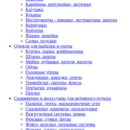
Карабины, вертлюжки, застёжки
Катушки
Куканы
Инструменты - зевники, экстракторы, щипцы
Кормушки
Воблеры
Ящики, коробки
Садки, подсаки
Одежда для рыбалки и охоты
Куртки, парки, комбинезоны
Штаны, шорты
Майки, рубашки, кителя, жилеты
Обувь
Головные уборы
Дождевики, накидки, пончо
Термобельё, свитера, флисы
Перчатки, рукавицы
Прочее
Снаряжение и аксессуары для активного отдыха
Палатки, тенты, маскировочные сети
Спальники, карематы, раскладушки
Разгрузочные системы, ремни
Рюкзаки, сумки, баулы
Фляги, котелки, питьевые системы
Фонари, лампы, светильники