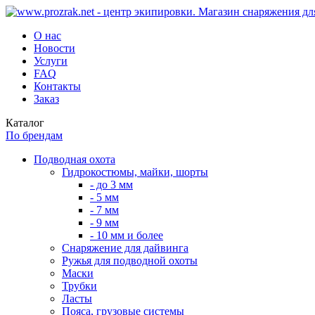
О нас
Новости
Услуги
FAQ
Контакты
Заказ
Каталог
По брендам
Подводная охота
Гидрокостюмы, майки, шорты
- до 3 мм
- 5 мм
- 7 мм
- 9 мм
- 10 мм и более
Снаряжение для дайвинга
Ружья для подводной охоты
Маски
Трубки
Ласты
Пояса, грузовые системы