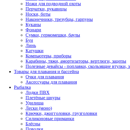
Ножи для подводной охоты
Перчатки, рукавицы
Носки, боты
Наконечники, трезубцы, гарпуны
Куканы
Фонари
Сумки, гермомешки, баулы
Буи
Линь
Катушки
Компьютеры, приборы
Карабины, тяжи, амортизаторы, вертлюги, зацепы
Полезные девайсы - поплавки, скользящие втулки, 
Товары для плавания и бассейна
Очки для плавания
Аксессуары для плавания
Рыбалка
Лодки ПВХ
Плетёные шнуры
Удилища
Лески (моно)
Крючки, джигголовки, грузголовки
Силиконовые приманки
Блёсны
Поводки