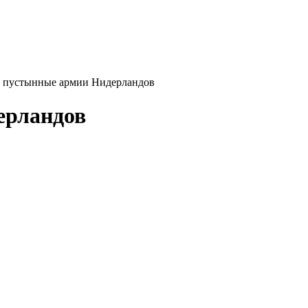
ы пустынные армии Нидерландов
ерландов