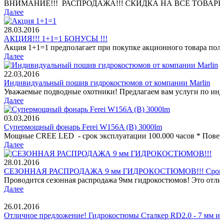
ВНИМАНИЕ!!! РАСПРОДАЖА!!! СКИДКА НА ВСЕ ТОВАРЫ МА
Далее
28.03.2016
АКЦИЯ!!! 1+1=1 БОНУСЫ !!!
Акция 1+1=1 предполагает при покупке акционного товара пол
Далее
22.03.2016
Индивидуальный пошив гидрокостюмов от компании Marlin
Уважаемые подводные охотники! Предлагаем вам услуги по и
Далее
03.03.2016
Супермощный фонарь Ferei W156A (B) 3000lm
Мощные CREE LED - срок эксплуатации 100.000 часов * Поверх
Далее
28.01.2016
СЕЗОННАЯ РАСПРОДАЖА 9 мм ГИДРОКОСТЮМОВ!!! Срок дейст
Проводится сезонная распродажа 9мм гидрокостюмов! Это отли
Далее
26.01.2016
Отличное предложение! Гидрокостюмы Сталкер RD2.0 - 7 мм и