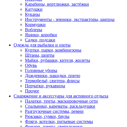
Карабины, вертлюжки, застёжки
Катушки
Куканы
Инструменты - зевники, экстракторы, щипцы
Кормушки
Воблеры
Ящики, коробки
Садки, подсаки
Одежда для рыбалки и охоты
Куртки, парки, комбинезоны
Штаны, шорты
Майки, рубашки, кителя, жилеты
Обувь
Головные уборы
Дождевики, накидки, пончо
Термобельё, свитера, флисы
Перчатки, рукавицы
Прочее
Снаряжение и аксессуары для активного отдыха
Палатки, тенты, маскировочные сети
Спальники, карематы, раскладушки
Разгрузочные системы, ремни
Рюкзаки, сумки, баулы
Фляги, котелки, питьевые системы
Фонари, лампы, светильники