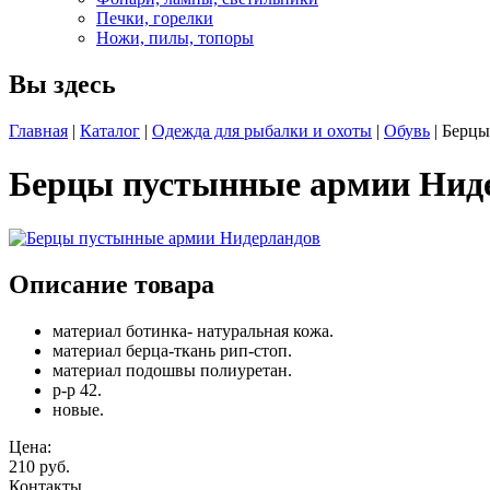
Печки, горелки
Ножи, пилы, топоры
Вы здесь
Главная
|
Каталог
|
Одежда для рыбалки и охоты
|
Обувь
| Берц
Берцы пустынные армии Нид
Описание товара
материал ботинка- натуральная кожа.
материал берца-ткань рип-стоп.
материал подошвы полиуретан.
р-р 42.
новые.
Цена:
210 руб.
Контакты