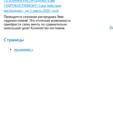
СЕЗОННАЯ РАСПРОДАЖА 9 мм
ГИДРОКОСТЮМОВ!!! Срок действия
распродажи - до 1 марта 2016 года!
Проводится сезонная распродажа 9мм
гидрокостюмов! Это отличная возможность
приобрести свою мечту по сравнительно
Д
небольшой цене! Количество костюмов...
Страницы
последняя »
О нас
Каталог
По брендам
Новости
Подводная охота
Те
Услуги
Рыбалка
E-
FAQ
Одежда для рыбалки и
Контакты
охоты
Снаряжение и аксессуары
Заказ
для активного отдыха